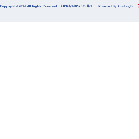
全
Copyright © 2014 All Rights Reserved
京ICP备14057925号-1
Powered By XinHongRu