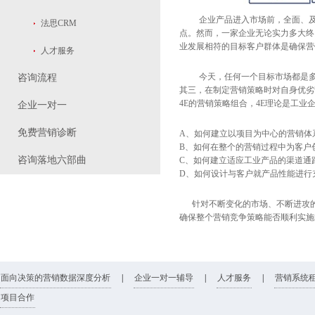
企业产品进入市场前，全面、
法思CRM
点。然而，一家企业无论实力多大终
业发展相符的目标客户群体是确保营
人才服务
今天，任何一个目标市场都是
咨询流程
其三，在制定营销策略时对自身优劣
4E
的营销策略组合，
4E
理论是工业
企业一对一
免费营销诊断
A、如何建立以项目为中心的营销体
B、如何在整个的营销过程中为客户
咨询落地六部曲
C、如何建立适应工业产品的渠道通
D、如何设计与客户就产品性能进行
针对不断变化的市场、不断进攻的
确保整个营销竞争策略能否顺利实施
面向决策的营销数据深度分析
|
企业一对一辅导
|
人才服务
|
营销系统
项目合作