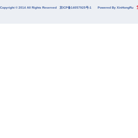
全
Copyright © 2014 All Rights Reserved
京ICP备14057925号-1
Powered By XinHongRu