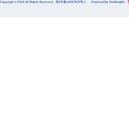
全
Copyright © 2014 All Rights Reserved
京ICP备14057925号-1
Powered By XinHongRu