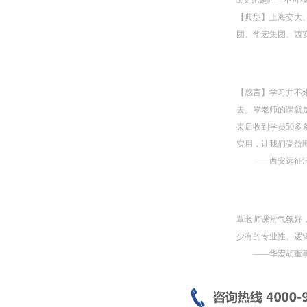
3.文化是唯一不可
【典型】上海交大
团、华宏集团、西
【感言】学习并不
去。覃老师的课就是
束后收到学员50
实用，让我们受益
——西安远征
覃老师课堂气氛好
少有的专业性、逻
——华宏胡董