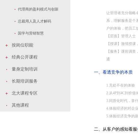
代理商的盈利模式与创新
让管理者充分领略
系，理解服务是个
总裁用人及人才解码
户的体验，把员工
国学与营销智慧
【层面】管理人士
【授课】激情授课
按岗位职能
【服务】课前调查
经典公开课程
通
量身定制培训
一、看透竞争的本质
长期培训服务
1.无处不在的体验
北大课程专区
2.从4P到4C到价
3.同质化时代，拿
其他课程
4.体验经济的对企
5.体验经济竞争的
二、从客户的感知看服