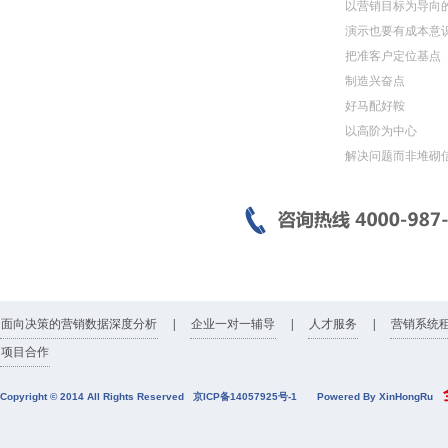
以营销目标为导向
演示也要有成本意
把准客户定位基点
制造兴奋点
好马配好鞍
以高阶为中心
解决问题而非堆砌
面向决策的营销数据深度分析
|
企业一对一辅导
|
人才服务
|
营销系统
项目合作
全
Copyright © 2014 All Rights Reserved
京ICP备14057925号-1
Powered By XinHongRu