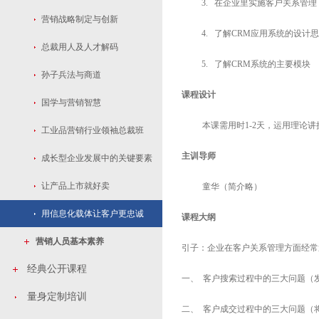
3. 在企业里实施客户关系管
营销战略制定与创新
4. 了解
CRM
应用系统的设计
总裁用人及人才解码
5. 了解
CRM
系统的主要模块
孙子兵法与商道
课程设计
国学与营销智慧
本课需用时
1-2
天，运用理论讲
工业品营销行业领袖总裁班
主训导师
成长型企业发展中的关键要素
让产品上市就好卖
童华（简介略）
用信息化载体让客户更忠诚
课程大纲
营销人员基本素养
引子：企业在客户关系管理方面经常
经典公开课程
一、 客户搜索过程中的三大问题（
量身定制培训
二、 客户成交过程中的三大问题（