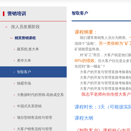
营销培训
智取客户
按人员发展阶段
课程纲要：
我们通常将销售人员分为两类。
精英营销课程
另一类俗称为“矿
混得个“温饱”。
建系统,签大单
矿就能受益终身。
对“矿工”而言，大客户就是他们眼
勇夺大单
80%的绩效
。但大客户往往是众多
先挖到“第一桶金”？
智取客户
大客户的开发与管理直接考验着销
大客户的开发与管理直接考验着销
大客户的开发与管理直接考验着销
独霸市场
大客户的开发与管理直接考验着销
陈志平老师向你传授大客户
大数据时代的营销-高效成交系
统
中国式关系营销
课程时长：3天（可根据实
项目型销售流程与管理
课程大纲
大客户销售流程与管理
《智取客户》课程核心内容